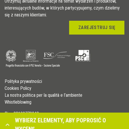
Otrzymuj aktualne informacje na temat wydarzeń i produktów,
interesujących budów, w których partycypujemy, czym dzielimy
się z naszymi klientami.
ZAREJESTRUJ SIĘ
Polityka prywatności
Cookies Policy
La nostra politica per la qualità e l’ambiente
Whistleblowing
P.iva 03109770242
WYBIERZ ELEMENTY, ABY POPROSIĆ O
© Copyright 2026 - Profilitec S.p.A - All right reserved