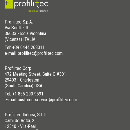
Profilitec S.p.A.
Via Scotte, 3
36033 - Isola Vicentina
(Vicenza) ITALIA
Tel:
+39 0444 268311
e-mail: profilitec@profilitec.com
Profilitec Corp.
472 Meeting Street, Suite C #301
29403 - Charleston
(South Carolina) USA
Tel:
+1 855 290 9591
e-mail: customerservice@profilitec.com
Profilitec Ibérica, S.L.U.
Camí de Betxí, 2
12540 - Vila-Real