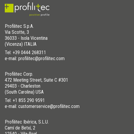
Profilitec S.p.A.
Via Scotte, 3
36033 - Isola Vicentina
(Vicenza) ITALIA
Tel:
+39 0444 268311
e-mail: profilitec@profilitec.com
Profilitec Corp.
472 Meeting Street, Suite C #301
29403 - Charleston
(South Carolina) USA
Tel:
+1 855 290 9591
e-mail: customerservice@profilitec.com
Profilitec Ibérica, S.L.U.
Camí de Betxí, 2
12540 - Vila-Real