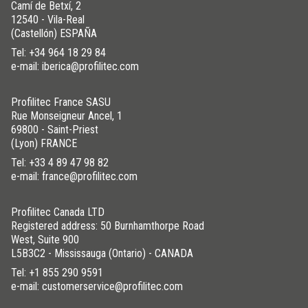
Camí de Betxí, 2
12540 - Vila-Real
(Castellón) ESPAÑA
Tel:
+34 964 18 29 84
e-mail: iberica@profilitec.com
Profilitec France SASU
Rue Monseigneur Ancel, 1
69800 - Saint-Priest
(Lyon) FRANCE
Tel:
+33 4 89 47 98 82
e-mail: france@profilitec.com
Profilitec Canada LTD
Registered address: 50 Burnhamthorpe Road
West, Suite 900
L5B3C2 - Mississauga (Ontario) - CANADA
Tel:
+1 855 290 9591
e-mail: customerservice@profilitec.com