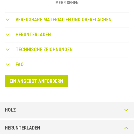
MEHR SEHEN
VERFÜGBARE MATERIALIEN UND OBERFLÄCHEN
HERUNTERLADEN
TECHNISCHE ZEICHNUNGEN
FAQ
EIN ANGEBOT ANFORDERN
HOLZ
Stairtec FW aus Aluminium Natur + Holz Eiche Natur
HERUNTERLADEN
Treppenprofil aus Naturholz mit gestanztem Aluminiumträger für die