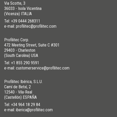
Via Scotte, 3
36033 - Isola Vicentina
(Vicenza) ITALIA
Tel:
+39 0444 268311
e-mail: profilitec@profilitec.com
Profilitec Corp.
472 Meeting Street, Suite C #301
29403 - Charleston
(South Carolina) USA
Tel:
+1 855 290 9591
e-mail: customerservice@profilitec.com
Profilitec Ibérica, S.L.U.
Camí de Betxí, 2
12540 - Vila-Real
(Castellón) ESPAÑA
Tel:
+34 964 18 29 84
e-mail: iberica@profilitec.com