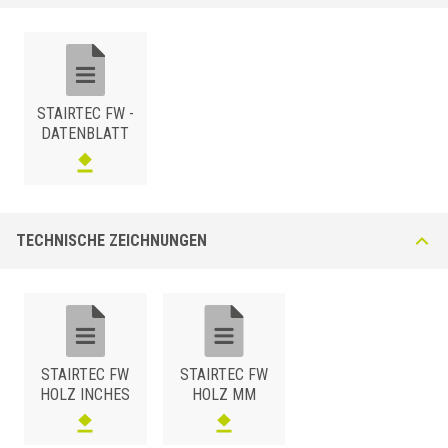
Befestigung und Festigkeit des Systems. Das Profil wird
zusammengesetzt geliefert und vor der Verlegung muß es mit
besonderem Lack und Schutzöl ùbehandelt werden.
H1=16 mm
STAIRTEC FW -
DATENBLATT
TECHNISCHE ZEICHNUNGEN
HOLZ
/ NATUR
BxH (mm)
Art.
10
FW 100 RON
12,5
FW 125 RON
STAIRTEC FW
STAIRTEC FW
15
FW 150 RON
HOLZ INCHES
HOLZ MM