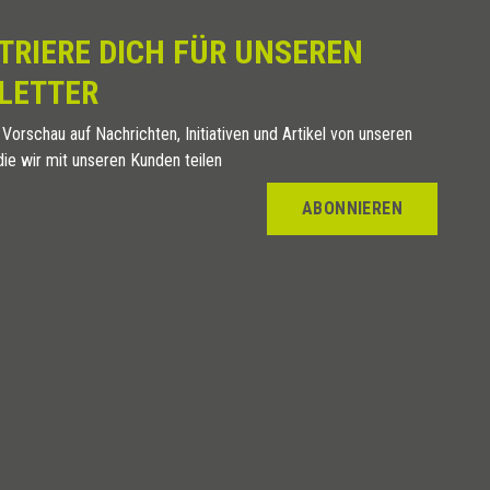
Titan
TRIERE DICH FÜR UNSEREN
Titan
Titan
LETTER
Kupfer
 Vorschau auf Nachrichten, Initiativen und Artikel von unseren
Kupfer
die wir mit unseren Kunden teilen
Kupfer
Kupfer
ABONNIEREN
Gold
Gold
Gold
Gold
Farbe
Reinweiss
Reinweiss