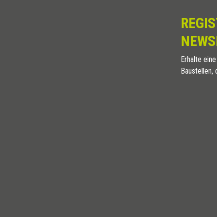
8
RJ 80 ATB
REGIS
10
RJ 100 ATB
12,5
RJ 125 ATB
NEWS
6
RJ 60 ARB
Erhalte eine
8
RJ 80 ARB
Baustellen, 
10
RJ 100 ARB
12,5
RJ 125 ARB
6
RJ 60 AOB
8
RJ 80 AOB
10
RJ 100 AOB
12,5
RJ 125 AOB
ALUMINIUM
/ FARBIG
H (mm)
Art.
4,5
RJ 45 A11
6
RJ 60 A11