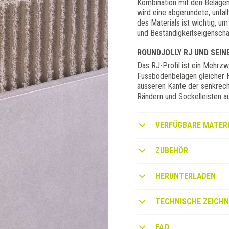
Kombination mit den Beläg
wird eine abgerundete, unfal
des Materials ist wichtig, u
und Beständigkeitseigenschaf
ROUNDJOLLY RJ UND SEIN
Das RJ-Profil ist ein Mehrz
Fussbodenbelägen gleicher H
äusseren Kante der senkrech
Rändern und Sockelleisten a
VERFÜGBARE MATERI
ZUBEHÖR
HERUNTERLADEN
TECHNISCHE ZEICH
FAQ