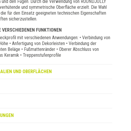
en und den Fugen. Durch die Verwendung von ROUNDJOLLY
lverhütende und symmetrische Oberfläche erzielt. Die Wahl
m die für den Einsatz geeigneten technischen Eigenschaften
ten sicherzustellen.
E VERSCHIEDENEN FUNKTIONEN
weckprofil mit verschiedenen Anwendungen: • Verbindung von
öhe • Anfertigung von Dekorleisten • Verbindung der
ten Beläge • Fußmattenränder • Oberer Abschluss von
us Keramik • Treppenstufenprofile
ALIEN UND OBERFLÄCHEN
NUNGEN