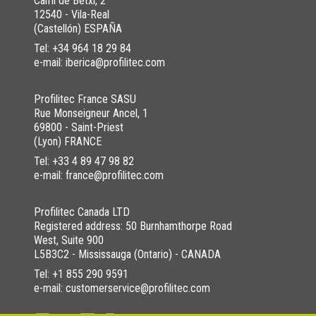
Camí de Betxí, 2
12540 - Vila-Real
(Castellón) ESPAÑA
Tel:
+34 964 18 29 84
e-mail: iberica@profilitec.com
Profilitec France SASU
Rue Monseigneur Ancel, 1
69800 - Saint-Priest
(Lyon) FRANCE
Tel:
+33 4 89 47 98 82
e-mail: france@profilitec.com
Profilitec Canada LTD
Registered address: 50 Burnhamthorpe Road
West, Suite 900
L5B3C2 - Mississauga (Ontario) - CANADA
Tel:
+1 855 290 9591
e-mail: customerservice@profilitec.com