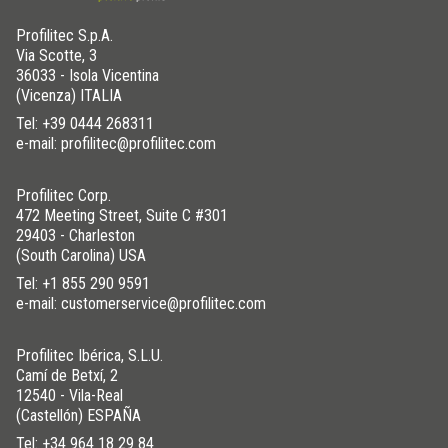
Profilitec S.p.A.
Via Scotte, 3
36033 - Isola Vicentina
(Vicenza) ITALIA
Tel:
+39 0444 268311
e-mail: profilitec@profilitec.com
Profilitec Corp.
472 Meeting Street, Suite C #301
29403 - Charleston
(South Carolina) USA
Tel:
+1 855 290 9591
e-mail: customerservice@profilitec.com
Profilitec Ibérica, S.L.U.
Camí de Betxí, 2
12540 - Vila-Real
(Castellón) ESPAÑA
Tel:
+34 964 18 29 84