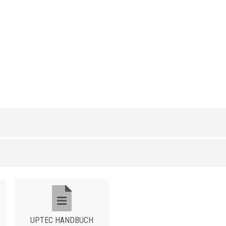
POLYPROPYLEN
/
H/H1 (mm)
43 / 58
UPTEC HANDBUCH