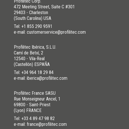
Profilitec Corp.
472 Meeting Street, Suite C #301
29403 - Charleston
(South Carolina) USA
Tel:
+1 855 290 9591
e-mail: customerservice@profilitec.com
Profilitec Ibérica, S.L.U.
Camí de Betxí, 2
12540 - Vila-Real
(Castellón) ESPAÑA
Tel:
+34 964 18 29 84
e-mail: iberica@profilitec.com
Profilitec France SASU
Rue Monseigneur Ancel, 1
69800 - Saint-Priest
(Lyon) FRANCE
Tel:
+33 4 89 47 98 82
e-mail: france@profilitec.com