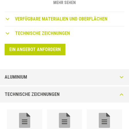
MEHR SEHEN
VERFÜGBARE MATERIALIEN UND OBERFLÄCHEN
TECHNISCHE ZEICHNUNGEN
EIN ANGEBOT ANFORDERN
ALUMINIUM
Profil DIY - PT aus Aluminium Eloxiert
TECHNISCHE ZEICHNUNGEN
Generisches Profil aus eloxiertem Aluminium. Erhältlich in Silber (AS),
Gold (AO) oder Bronze (AB). 1,5 mm Dicke, ideal für Heimwerker.