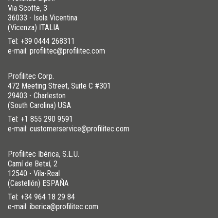
Via Scotte, 3
36033 - Isola Vicentina
(Vicenza) ITALIA
Tel:
+39 0444 268311
e-mail: profilitec@profilitec.com
Profilitec Corp.
472 Meeting Street, Suite C #301
29403 - Charleston
(South Carolina) USA
Tel:
+1 855 290 9591
e-mail: customerservice@profilitec.com
Profilitec Ibérica, S.L.U.
Camí de Betxí, 2
12540 - Vila-Real
(Castellón) ESPAÑA
Tel:
+34 964 18 29 84
e-mail: iberica@profilitec.com