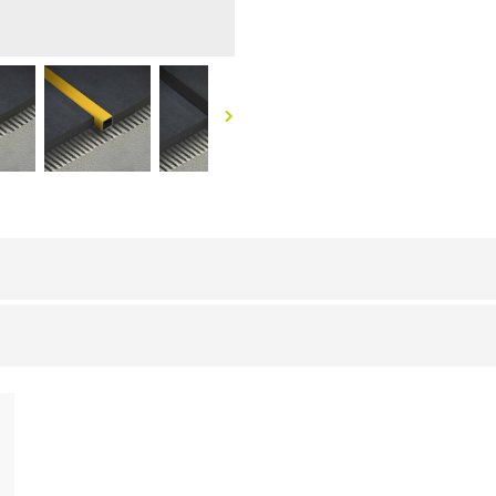
ALUMINIUM
/ ELOXIERT
BxH (mm)
Art.
,
10 x 10
TQ 10X10 AS
15 x 15
TQ 15X15 AS
20 x 20
TQ 20X20 AS
10 x 10
TQ 10X10 AO