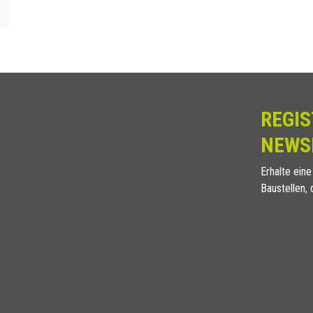
15 x 15
TQ 15X15 AO
20 x 20
TQ 20X20 AO
10 x 10
TQ 10X10 AB
15 x 15
TQ 15X15 AB
20 x 20
TQ 20X20 AB
REGIS
NEWS
Erhalte eine
Baustellen, 