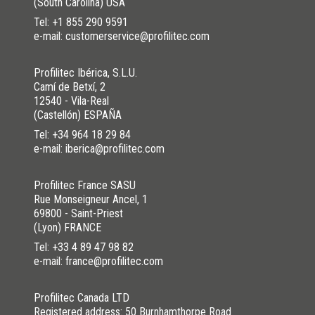
(South Carolina) USA
Tel:
+1 855 290 9591
e-mail: customerservice@profilitec.com
Profilitec Ibérica, S.L.U.
Camí de Betxí, 2
12540 - Vila-Real
(Castellón) ESPAÑA
Tel:
+34 964 18 29 84
e-mail: iberica@profilitec.com
Profilitec France SASU
Rue Monseigneur Ancel, 1
69800 - Saint-Priest
(Lyon) FRANCE
Tel:
+33 4 89 47 98 82
e-mail: france@profilitec.com
Profilitec Canada LTD
Registered address: 50 Burnhamthorpe Road