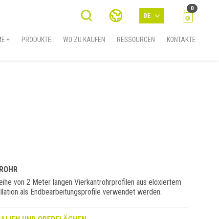
0
DE
E +
PRODUKTE
WO ZU KAUFEN
RESSOURCEN
KONTAKTE
TROHR
ihe von 2 Meter langen Vierkantrohrprofilen aus eloxiertem
allation als Endbearbeitungsprofile verwendet werden.