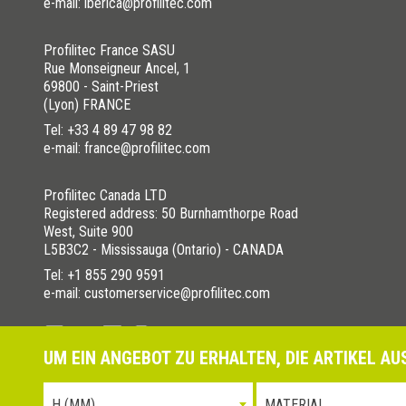
e-mail: iberica@profilitec.com
Profilitec France SASU
Rue Monseigneur Ancel, 1
69800 - Saint-Priest
(Lyon) FRANCE
Tel:
+33 4 89 47 98 82
e-mail: france@profilitec.com
Profilitec Canada LTD
Registered address: 50 Burnhamthorpe Road
West, Suite 900
L5B3C2 - Mississauga (Ontario) - CANADA
Tel:
+1 855 290 9591
e-mail: customerservice@profilitec.com
UM EIN ANGEBOT ZU ERHALTEN, DIE ARTIKEL A
Datenschutz-Bestimmungen
Cookies Policy
La nostra politi
H (MM)
MATERIAL