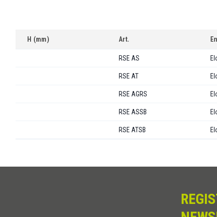
H (mm)
Art.
E
RSE AS
El
RSE AT
El
RSE AGRS
El
RSE ASSB
El
RSE ATSB
El
REGIS
NEWS