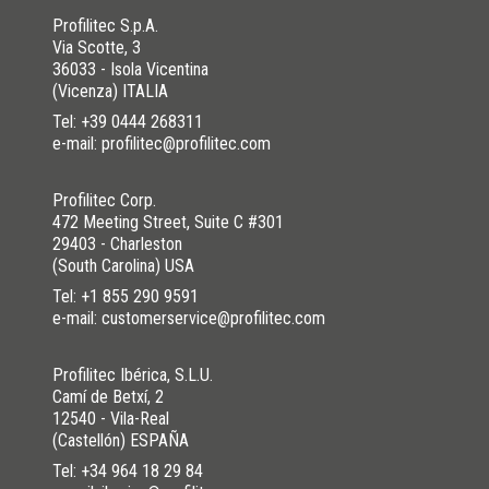
Profilitec S.p.A.
Via Scotte, 3
36033 - Isola Vicentina
(Vicenza) ITALIA
Tel:
+39 0444 268311
e-mail: profilitec@profilitec.com
Profilitec Corp.
472 Meeting Street, Suite C #301
29403 - Charleston
(South Carolina) USA
Tel:
+1 855 290 9591
e-mail: customerservice@profilitec.com
Profilitec Ibérica, S.L.U.
Camí de Betxí, 2
12540 - Vila-Real
(Castellón) ESPAÑA
Tel:
+34 964 18 29 84