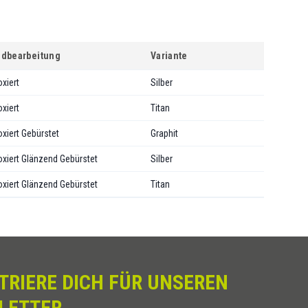
ndbearbeitung
Variante
oxiert
Silber
oxiert
Titan
oxiert Gebürstet
Graphit
oxiert Glänzend Gebürstet
Silber
oxiert Glänzend Gebürstet
Titan
TRIERE DICH FÜR UNSEREN
LETTER