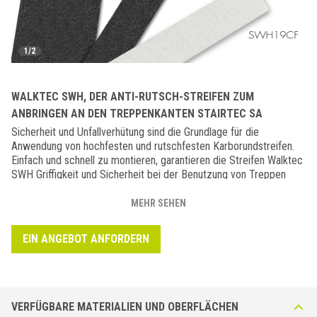
1/2
WALKTEC SWH, DER ANTI-RUTSCH-STREIFEN ZUM
ANBRINGEN AN DEN TREPPENKANTEN STAIRTEC SA
Sicherheit und Unfallverhütung sind die Grundlage für die
Anwendung von hochfesten und rutschfesten Karborundstreifen.
Einfach und schnell zu montieren, garantieren die Streifen Walktec
SWH Griffigkeit und Sicherheit bei der Benutzung von Treppen
auch bei nassen Oberflächen, die oft eine Quelle schwerer Unfälle
sind. Nach der Verlegung wird er auf dem Winkelprofil angebracht
MEHR SEHEN
und verleiht Stairtec SA die Eigenschaften einer
vorschriftsmäßigen rutschfesten Treppenkante. In zwei Breiten
EIN ANGEBOT ANFORDERN
erhältlich: 19 mm für die Anwendung auf der Treppenkante SA52
und 50 mm für die Treppenkante SA65. Der Streifen wird nach der
Montage angebracht und muss separat bestellt werden.
VERFÜGBARE MATERIALIEN UND OBERFLÄCHEN