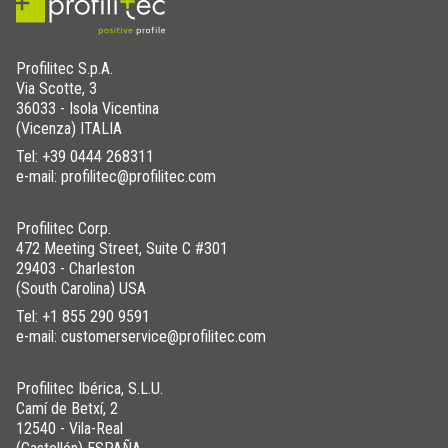
Profilitec S.p.A.
Via Scotte, 3
36033 - Isola Vicentina
(Vicenza) ITALIA
Tel:
+39 0444 268311
e-mail: profilitec@profilitec.com
Profilitec Corp.
472 Meeting Street, Suite C #301
29403 - Charleston
(South Carolina) USA
Tel:
+1 855 290 9591
e-mail: customerservice@profilitec.com
Profilitec Ibérica, S.L.U.
Camí de Betxí, 2
12540 - Vila-Real