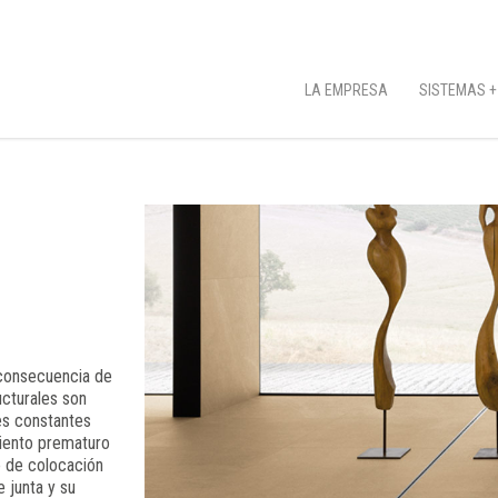
LA EMPRESA
SISTEMAS +
 consecuencia de
ucturales son
es constantes
iento prematuro
e de colocación
e junta y su