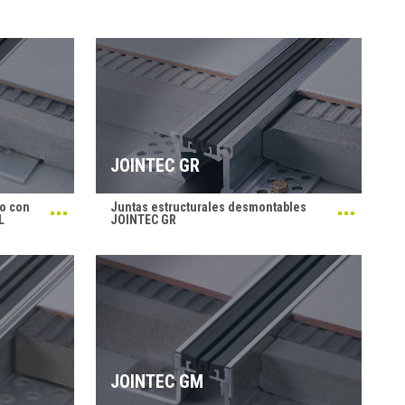
JOINTEC GR
io con
Juntas estructurales desmontables
L
JOINTEC GR
JOINTEC GM