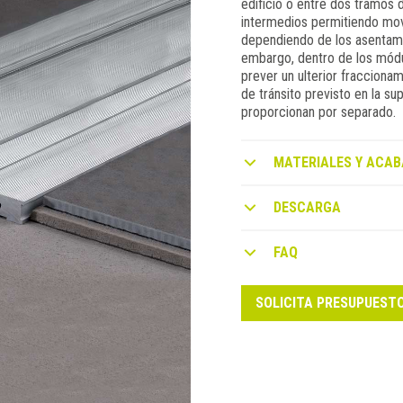
edificio o entre dos tramos
intermedios permitiendo movi
dependiendo de los asentamie
embargo, dentro de los módu
prever un ulterior fraccionami
de tránsito previsto en la su
proporcionan por separado.
MATERIALES Y ACAB
DESCARGA
FAQ
SOLICITA PRESUPUEST