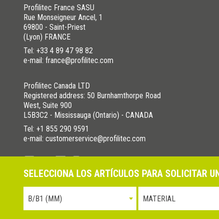
Profilitec France SASU
Rue Monseigneur Ancel, 1
69800 - Saint-Priest
(Lyon) FRANCE
Tel:
+33 4 89 47 98 82
e-mail: france@profilitec.com
Profilitec Canada LTD
Registered address: 50 Burnhamthorpe Road
West, Suite 900
L5B3C2 - Mississauga (Ontario) - CANADA
Tel:
+1 855 290 9591
e-mail: customerservice@profilitec.com
SELECCIONA LOS ARTÍCULOS PARA SOLICITAR 
Política de Privacidad
Cookies Policy
La nostra politica per 
B/B1 (MM)
MATERIAL