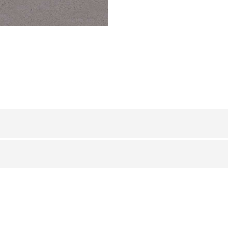
ALUMINIO
/ NATURAL
B/B1 (mm)
100 / 305
150 / 360
200 / 410