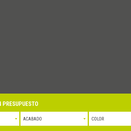
UN PRESUPUESTO
la qualità e l’ambiente
Whistleblowing
P.iva 0310
ACABADO
COLOR