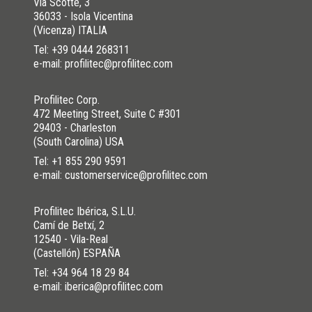
Via Scotte, 3
36033 - Isola Vicentina
(Vicenza) ITALIA
Tel:
+39 0444 268311
e-mail: profilitec@profilitec.com
Profilitec Corp.
472 Meeting Street, Suite C #301
29403 - Charleston
(South Carolina) USA
Tel:
+1 855 290 9591
e-mail: customerservice@profilitec.com
Profilitec Ibérica, S.L.U.
Camí de Betxí, 2
12540 - Vila-Real
(Castellón) ESPAÑA
Tel:
+34 964 18 29 84
e-mail: iberica@profilitec.com