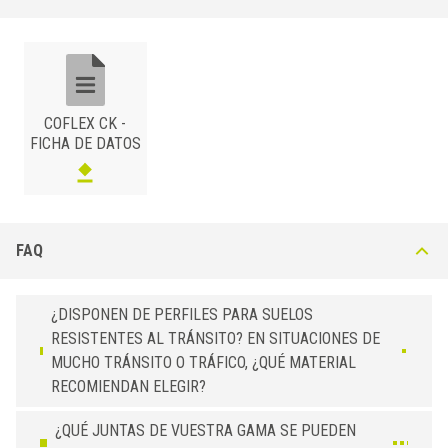
mecánicos y agentes químicos. Adecuado para uso en interiores y al
aire libre. Acabado clásico con excelente impacto visual. Al
permanecer en contacto con la humedad y los agentes químicos, el
latón puede oxidarse, basta con utilizar un producto de pulido normal
para devolverlo a su estado original.
COFLEX CK -
FICHA DE DATOS
ALUMINIO
/ NATURAL
BxH (mm)
Art.
10
CK 100 AN
12,5
CK 125 AN
FAQ
LATÓN
/ NATURAL
¿DISPONEN DE PERFILES PARA SUELOS
BxH (mm)
Art.
RESISTENTES AL TRÁNSITO? EN SITUACIONES DE
10
CK 100 ON
MUCHO TRÁNSITO O TRÁFICO, ¿QUÉ MATERIAL
12,5
CK 125 ON
RECOMIENDAN ELEGIR?
¿QUÉ JUNTAS DE VUESTRA GAMA SE PUEDEN