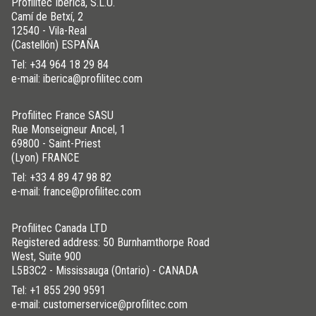
Profilitec Ibérica, S.L.U.
Camí de Betxí, 2
12540 - Vila-Real
(Castellón) ESPAÑA
Tel:
+34 964 18 29 84
e-mail: iberica@profilitec.com
Profilitec France SASU
Rue Monseigneur Ancel, 1
69800 - Saint-Priest
(Lyon) FRANCE
Tel:
+33 4 89 47 98 82
e-mail: france@profilitec.com
Profilitec Canada LTD
Registered address: 50 Burnhamthorpe Road
West, Suite 900
L5B3C2 - Mississauga (Ontario) - CANADA
Tel:
+1 855 290 9591
e-mail: customerservice@profilitec.com