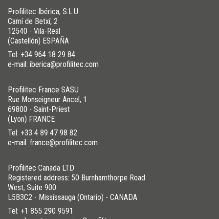
Profilitec Ibérica, S.L.U.
Camí de Betxí, 2
12540 - Vila-Real
(Castellón) ESPAÑA
Tel:
+34 964 18 29 84
e-mail: iberica@profilitec.com
Profilitec France SASU
Rue Monseigneur Ancel, 1
69800 - Saint-Priest
(Lyon) FRANCE
Tel:
+33 4 89 47 98 82
e-mail: france@profilitec.com
Profilitec Canada LTD
Registered address: 50 Burnhamthorpe Road
West, Suite 900
L5B3C2 - Mississauga (Ontario) - CANADA
Tel:
+1 855 290 9591