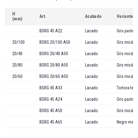
H
Art.
Acabado
Variante
(mm)
BSRG 45 A22
Lacado
Gris pastel
20/100
BSRG 20/100 A50
Lacado
Gris micáce
20/40
BSRG 20/40 A50
Lacado
Gris micáce
20/80
BSRG 20/80 A50
Lacado
Gris micáce
20/60
BSRG 20/60 A50
Lacado
Gris micáce
BSRG 45 A33
Lacado
Tortora text
BSRG 45 A24
Lacado
Gris pastel 
BSRG 45 A50
Lacado
Gris micáce
BSRG 45 A65
Lacado
Negro mate 