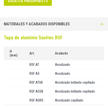
SOLICITA PRESUPUESTO
MATERIALES Y ACABADOS DISPONIBLES
Tapa de aluminio Sanitec RSF
H
Art.
Acabado
(mm)
RSF AT
Anodizado
T
RSF AS
Anodizado
P
RSF ATSB
Anodizado brillante cepillado
T
RSF ASSB
Anodizado brillante cepillado
P
RSF AGRS
Anodizado cepillado
G