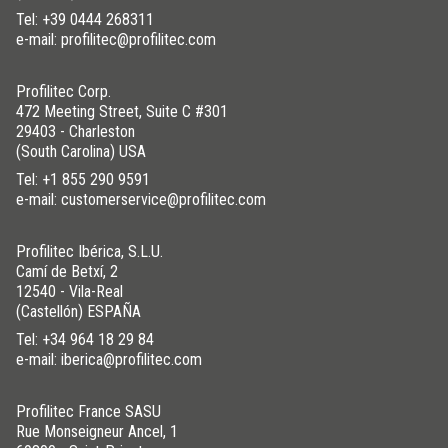
Tel:
+39 0444 268311
e-mail: profilitec@profilitec.com
Profilitec Corp.
472 Meeting Street, Suite C #301
29403 - Charleston
(South Carolina) USA
Tel:
+1 855 290 9591
e-mail: customerservice@profilitec.com
Profilitec Ibérica, S.L.U.
Camí de Betxí, 2
12540 - Vila-Real
(Castellón) ESPAÑA
Tel:
+34 964 18 29 84
e-mail: iberica@profilitec.com
Profilitec France SASU
Rue Monseigneur Ancel, 1