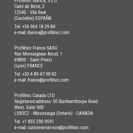
Profilitec Ibérica, S.L.U.
Camí de Betxí, 2
12540 - Vila-Real
(Castellón) ESPAÑA
Tel:
+34 964 18 29 84
e-mail: iberica@profilitec.com
Profilitec France SASU
Rue Monseigneur Ancel, 1
69800 - Saint-Priest
(Lyon) FRANCE
Tel:
+33 4 89 47 98 82
e-mail: france@profilitec.com
Profilitec Canada LTD
Registered address: 50 Burnhamthorpe Road
West, Suite 900
L5B3C2 - Mississauga (Ontario) - CANADA
Tel:
+1 855 290 9591
e-mail: customerservice@profilitec.com