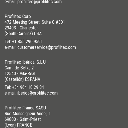
e-mail: profilitec@profilitec.com
Profilitec Corp.
472 Meeting Street, Suite C #301
29403 - Charleston
(South Carolina) USA
Tel:
+1 855 290 9591
e-mail: customerservice@profilitec.com
Profilitec Ibérica, S.L.U.
Camí de Betxí, 2
12540 - Vila-Real
(Castellón) ESPAÑA
Tel:
+34 964 18 29 84
e-mail: iberica@profilitec.com
Profilitec France SASU
Rue Monseigneur Ancel, 1
69800 - Saint-Priest
(Lyon) FRANCE