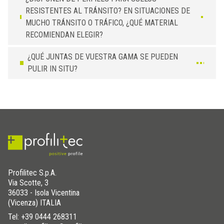
10
CTL 100 ON51
Negro
15
CTL 150 IL51
Negro
12,5
CTL 125 AN51
Negro
RESISTENTES AL TRÁNSITO? EN SITUACIONES DE
12,5
CTL 125 ON51
Negro
20
CTL 200 IL51
Negro
15
CTL 150 AN51
Negro
MUCHO TRÁNSITO O TRÁFICO, ¿QUÉ MATERIAL
15
CTL 150 ON51
Negro
25
CTL 250 IL51
Negro
RECOMIENDAN ELEGIR?
20
CTL 200 AN51
Negro
20
CTL 200 ON51
Negro
30
CTL 300 IL51
Negro
25
CTL 250 AN51
Negro
¿QUÉ JUNTAS DE VUESTRA GAMA SE PUEDEN
25
CTL 250 ON51
Negro
30
CTL 300 AN51
Negro
PULIR IN SITU?
30
CTL 300 ON51
Negro
Profilitec S.p.A.
Via Scotte, 3
36033 - Isola Vicentina
(Vicenza) ITALIA
Tel:
+39 0444 268311