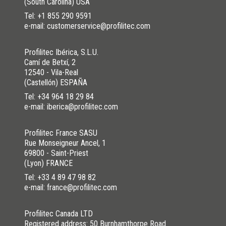
(South Carolina) USA
Tel:
+1 855 290 9591
e-mail: customerservice@profilitec.com
Profilitec Ibérica, S.L.U.
Camí de Betxí, 2
12540 - Vila-Real
(Castellón) ESPAÑA
Tel:
+34 964 18 29 84
e-mail: iberica@profilitec.com
Profilitec France SASU
Rue Monseigneur Ancel, 1
69800 - Saint-Priest
(Lyon) FRANCE
Tel:
+33 4 89 47 98 82
e-mail: france@profilitec.com
Profilitec Canada LTD
Registered address: 50 Burnhamthorpe Road