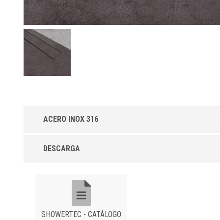
ACERO INOX 316
Showertec lineal STL-CT Cover alicatable de
DESCARGA
acero
Revestimiento alicatable en acero inoxidable AISI 316. Efecto
invisible.
SHOWERTEC - CATÁLOGO