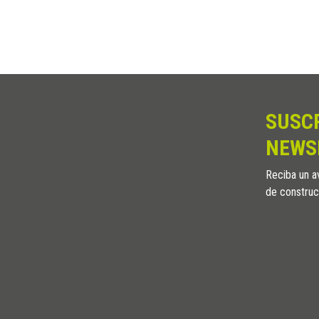
1000
1200
SUSC
NEWS
Reciba un av
de construc