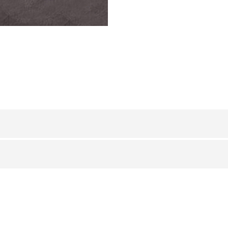
ACERO INOX 316
/ ALICATABLE
B (mm)
600
700
800
900