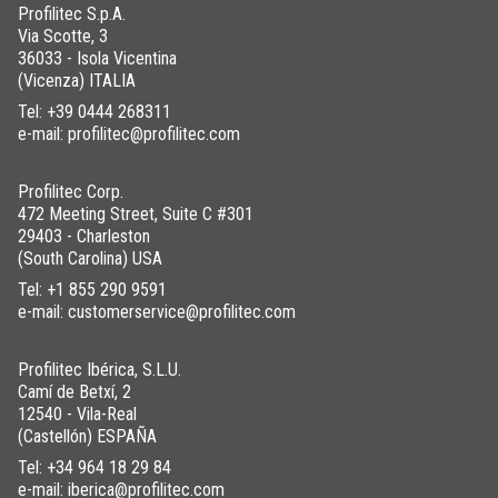
Profilitec S.p.A.
Via Scotte, 3
36033 - Isola Vicentina
(Vicenza) ITALIA
Tel:
+39 0444 268311
e-mail: profilitec@profilitec.com
Profilitec Corp.
472 Meeting Street, Suite C #301
29403 - Charleston
(South Carolina) USA
Tel:
+1 855 290 9591
e-mail: customerservice@profilitec.com
Profilitec Ibérica, S.L.U.
Camí de Betxí, 2
12540 - Vila-Real
(Castellón) ESPAÑA
Tel:
+34 964 18 29 84
e-mail: iberica@profilitec.com