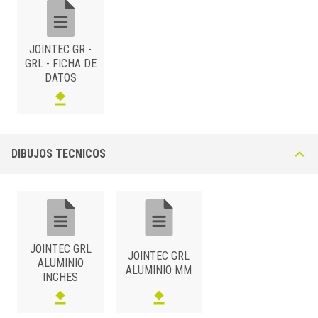
uso de la junta de latón Jointec GM. Inserto de resinapreno disponible
en colores Gris Cemento (23) o Negro (51). Inserto sintético de alto
módulo de elasticidad de 47 mm de ancho.
JOINTEC GR -
GRL - FICHA DE
DATOS
DIBUJOS TECNICOS
ALUMINIO
/ NATURAL
B1xH (mm)
Art.
Color
20
GRL 200 AN23
Gris cemento texturizado
50
GRL 500 AN23
Gris cemento texturizado
JOINTEC GRL
JOINTEC GRL
70
GRL 700 AN23
Gris cemento texturizado
ALUMINIO
ALUMINIO MM
INCHES
20
GRL 200 AN51
Negro
50
GRL 500 AN51
Negro