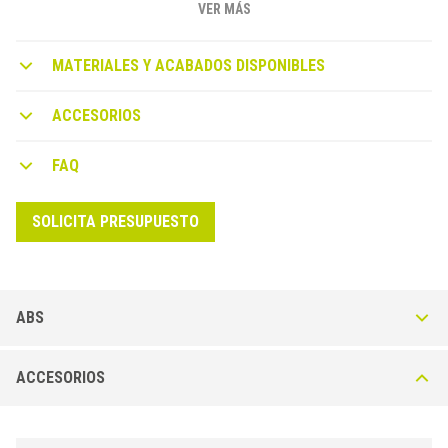
VER MÁS
MATERIALES Y ACABADOS DISPONIBLES
ACCESORIOS
FAQ
SOLICITA PRESUPUESTO
ABS
Módulo canal ABS Multidrain MUD1500
ACCESORIOS
Módulos de conductos disponibles en diferentes alturas: con pendiente
elevada (H); con pendiente Media (M); con baja pendiente (L).