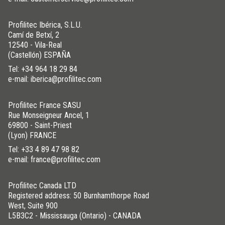
Profilitec Ibérica, S.L.U.
Camí de Betxí, 2
12540 - Vila-Real
(Castellón) ESPAÑA
Tel:
+34 964 18 29 84
e-mail: iberica@profilitec.com
Profilitec France SASU
Rue Monseigneur Ancel, 1
69800 - Saint-Priest
(Lyon) FRANCE
Tel:
+33 4 89 47 98 82
e-mail: france@profilitec.com
Profilitec Canada LTD
Registered address: 50 Burnhamthorpe Road
West, Suite 900
L5B3C2 - Mississauga (Ontario) - CANADA