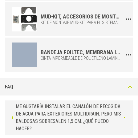
MUD-KIT, ACCESORIOS DE MONTAJE PARA EL SISTEMA MULTIDRAIN MUD.
KIT DE MONTAJE MUD-KIT, PARA EL SISTEMA MULTIDRAIN MUD. KIT COMPUESTO POR: - 8 TORNILLOS - 8 PERNOS - 1 JUNTA PLANA - 2 PLACAS DE CONEXIÓN - 1 LLAVE
BANDEJA FOILTEC, MEMBRANA IMPERMEABILIZANTE EN ROLLO.
CINTA IMPERMEABLE DE POLIETILENO LAMINADO EN DOS LADOS, COMPATIBLE CON ADHESIVO PARA BALDOSAS. ANCHO DE 15 CM, SUMINISTRADA EN ROLLOS DE 30 M.
FAQ
ME GUSTARÍA INSTALAR EL CANALÓN DE RECOGIDA
DE AGUA PARA EXTERIORES MULTIDRAIN, PERO MIS
BALDOSAS SOBRESALEN 1,5 CM. ¿QUÉ PUEDO
HACER?