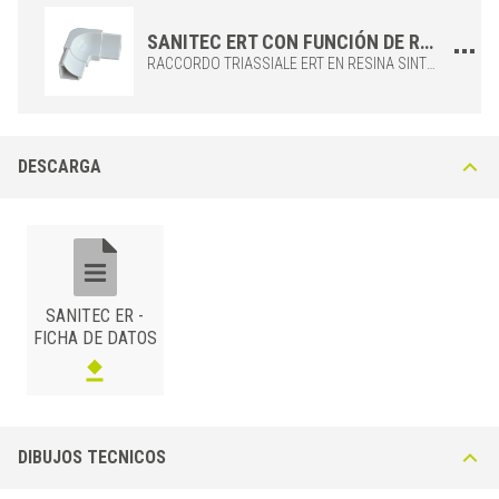
SANITEC ERT CON FUNCIÓN DE RACCORDO TRIASSIALE PARA EL PERFIL SANITEC ER.
RACCORDO TRIASSIALE ERT EN RESINA SINTÉTICA PARA USAR DURANTE LA INSTALACIÓN DEL PERFIL SANITEC ER. PERMITE LA REALIZACIÓN DE UNIONES DE TRES VÍAS PERFECTAS PARA CONECTAR EL PERFIL DE MANERA ADECUADA Y PRECISA, DISPONIBLE EN LAS MISMAS TONALIDADES QUE EL PERFIL ER.
DESCARGA
SANITEC ER -
FICHA DE DATOS
DIBUJOS TECNICOS