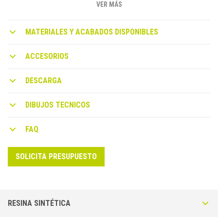
curvatura y a las características de resistencia del material
VER MÁS
utilizado, garantiza higiene y limpieza en las esquinas internas
entre paredes o entre pared y pavimento. Por lo tanto, es ideal en
MATERIALES Y ACABADOS DISPONIBLES
entornos públicos porque cumple con los requisitos exigidos por
las regulaciones de higiene y salud vigentes.
ACCESORIOS
DESCARGA
DIBUJOS TECNICOS
FAQ
SOLICITA PRESUPUESTO
RESINA SINTÉTICA