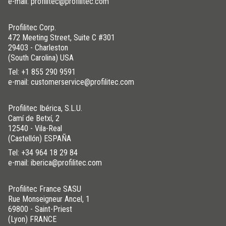
e-mail: profilitec@profilitec.com
Profilitec Corp.
472 Meeting Street, Suite C #301
29403 - Charleston
(South Carolina) USA
Tel:
+1 855 290 9591
e-mail: customerservice@profilitec.com
Profilitec Ibérica, S.L.U.
Camí de Betxí, 2
12540 - Vila-Real
(Castellón) ESPAÑA
Tel:
+34 964 18 29 84
e-mail: iberica@profilitec.com
Profilitec France SASU
Rue Monseigneur Ancel, 1
69800 - Saint-Priest
(Lyon) FRANCE