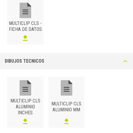
BxH (mm)
Art.
Color
25
CLS 250 AS
Plata
MULTICLIP CLS -
25
CLS 250 AO
Oro
FICHA DE DATOS
25
CLS 250 AB
Bronce
ALUMINIO
/ EFECTO MADERA DE ALTA RESISTENCIA
BxH (mm)
Art.
Color
DIBUJOS TECNICOS
25
CLS 250 RS
Roble blanqueado
25
CLS 250 AC
Arce
25
CLS 250 FA
Haya
25
CLS 250 RO
Roble
25
CLS 250 CI
Cerezo
MULTICLIP CLS
MULTICLIP CLS
ALUMINIO
25
CLS 250 NC
Nogal claro
ALUMINIO MM
INCHES
25
CLS 250 NS
Nogal oscuro
25
CLS 250 WE
Wengué