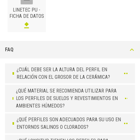
LINETEC PU -
FICHA DE DATOS
PU-O
FAQ
LATÓN
/ PULIDO
BxH (mm)
Art.
10 x 10
PU 10 OL
¿CUÁL DEBE SER LA ALTURA DEL PERFIL EN
RELACIÓN CON EL GROSOR DE LA CERÁMICA?
¿QUÉ MATERIAL SE RECOMIENDA UTILIZAR PARA
LOS PERFILES DE SUELOS Y REVESTIMIENTOS EN
AMBIENTES HÚMEDOS?
¿QUÉ PERFILES SON ADECUADOS PARA SU USO EN
ENTORNOS SALINOS O CLORADOS?