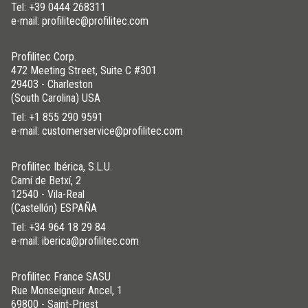
Tel:
+39 0444 268311
e-mail: profilitec@profilitec.com
Profilitec Corp.
472 Meeting Street, Suite C #301
29403 - Charleston
(South Carolina) USA
Tel:
+1 855 290 9591
e-mail: customerservice@profilitec.com
Profilitec Ibérica, S.L.U.
Camí de Betxí, 2
12540 - Vila-Real
(Castellón) ESPAÑA
Tel:
+34 964 18 29 84
e-mail: iberica@profilitec.com
Profilitec France SASU
Rue Monseigneur Ancel, 1
69800 - Saint-Priest