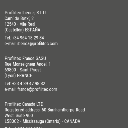
Profilitec Ibérica, S.L.U.
Camí de Betxí, 2
12540 - Vila-Real
(Castellón) ESPAÑA
Tel:
+34 964 18 29 84
e-mail: iberica@profilitec.com
Profilitec France SASU
Rue Monseigneur Ancel, 1
69800 - Saint-Priest
(Lyon) FRANCE
Tel:
+33 4 89 47 98 82
e-mail: france@profilitec.com
Profilitec Canada LTD
Registered address: 50 Burnhamthorpe Road
West, Suite 900
L5B3C2 - Mississauga (Ontario) - CANADA