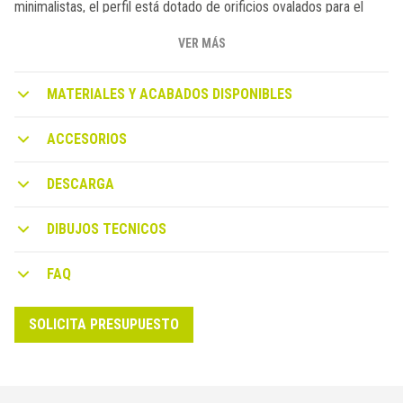
minimalistas, el perfil está dotado de orificios ovalados para el
drenaje del agua y del correspondiente rompegotas para facilitar
el drenaje y evitar estropear las paredes subyacentes.
VER MÁS
MATERIALES Y ACABADOS DISPONIBLES
ACCESORIOS
DESCARGA
DIBUJOS TECNICOS
FAQ
SOLICITA PRESUPUESTO