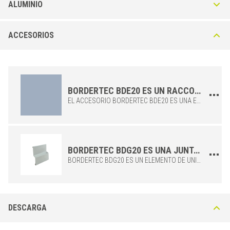
ALUMINIO
Bordertec BD20-A en Aluminio Lacado con orificios de
ACCESORIOS
drenaje
Cenefa en Aluminio Lacado en toda la superficie con polvos de
poliéster. Disponible en colores Gris Pastel (A22) o Micáceo (A50).
Esquinas exteriores (BDE20) y juntas (BDG20) disponibles.
BORDERTEC BDE20 ES UN RACCORDO PARA LA ESQUINA EXTERIOR DEL BORDER BORDERTEC BD20.
EL ACCESORIO BORDERTEC BDE20 ES UNA ESQUINA EXTERNA FABRICADA EN ALUMINIO PINTADO Y DISEÑADA PARA BORDERTEC BD20. COMPATIBLE CON EL BORDE PRINCIPAL, ESTE ELEMENTO TAMBIÉN PRESENTA ORIFICIOS DE DRENAJE PARA UN CORRECTO DESAGÜE DEL AGUA DE LLUVIA.
BORDERTEC BDG20 ES UNA JUNTA PARA CONECTAR DOS BORDERS BORDERTEC BD20.
BORDERTEC BDG20 ES UN ELEMENTO DE UNIÓN FABRICADO EN ALUMINIO PINTADO Y DISEÑADO PARA BORDERTEC BD20. PERMITE UNIR EL PUNTO FINAL DE DOS BORDES COLOCADOS UNO AL LADO DEL OTRO.
ALUMINIO
/ LACADO
H (mm)
Art.
Color
20
BD 20 A22
Gris pastel
DESCARGA
20
BD 20 A50
Gris micáceo texturizado