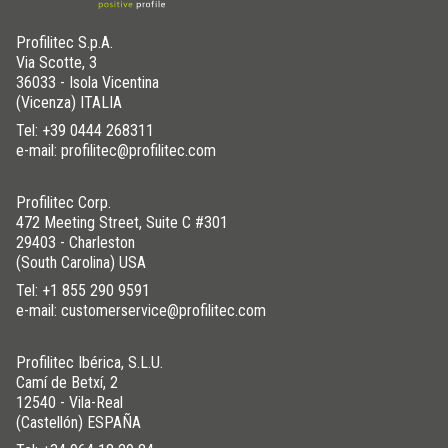
Profilitec S.p.A.
Via Scotte, 3
36033 - Isola Vicentina
(Vicenza) ITALIA
Tel:
+39 0444 268311
e-mail: profilitec@profilitec.com
Profilitec Corp.
472 Meeting Street, Suite C #301
29403 - Charleston
(South Carolina) USA
Tel:
+1 855 290 9591
e-mail: customerservice@profilitec.com
Profilitec Ibérica, S.L.U.
Camí de Betxí, 2
12540 - Vila-Real
(Castellón) ESPAÑA