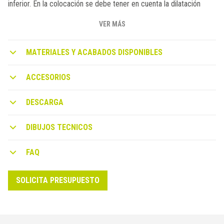
inferior. En la colocación se debe tener en cuenta la dilatación
térmica dejando un espacio idóneo entre una barra y otra y
enmascarando la junta con el elemento de unión.
VER MÁS
INDICACIONES DE INSTALACIÓN DE LOS PERFILES
MATERIALES Y ACABADOS DISPONIBLES
BORDERTEC BO
• Elija el perfil adecuado para el grosor de la capa de mortero. •
ACCESORIOS
Colóquelo a lo largo del borde de la superficie a alicatar e instálelo
simultáneamente con la colocación de la baldosa
DESCARGA
DIBUJOS TECNICOS
FAQ
SOLICITA PRESUPUESTO