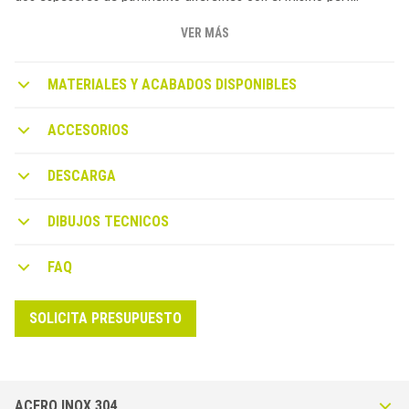
Bordertec BSR está equipado con las piezas especiales
necesarias para una instalación perfecta.
VER MÁS
MATERIALES Y ACABADOS DISPONIBLES
ACCESORIOS
DESCARGA
DIBUJOS TECNICOS
FAQ
SOLICITA PRESUPUESTO
ACERO INOX 304