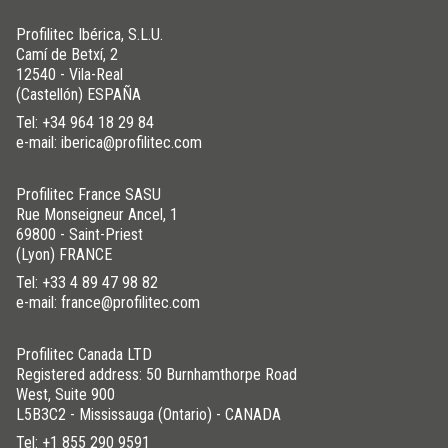
Profilitec Ibérica, S.L.U.
Camí de Betxí, 2
12540 - Vila-Real
(Castellón) ESPAÑA
Tel:
+34 964 18 29 84
e-mail: iberica@profilitec.com
Profilitec France SASU
Rue Monseigneur Ancel, 1
69800 - Saint-Priest
(Lyon) FRANCE
Tel:
+33 4 89 47 98 82
e-mail: france@profilitec.com
Profilitec Canada LTD
Registered address: 50 Burnhamthorpe Road
West, Suite 900
L5B3C2 - Mississauga (Ontario) - CANADA
Tel:
+1 855 290 9591