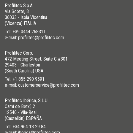
Profilitec S.p.A.
Via Scotte, 3
36033 - Isola Vicentina
(Vicenza) ITALIA
Tel:
+39 0444 268311
e-mail: profilitec@profilitec.com
Profilitec Corp.
472 Meeting Street, Suite C #301
29403 - Charleston
(South Carolina) USA
Tel:
+1 855 290 9591
e-mail: customerservice@profilitec.com
Profilitec Ibérica, S.L.U.
Camí de Betxí, 2
12540 - Vila-Real
(Castellón) ESPAÑA
Tel:
+34 964 18 29 84
e-mail: iberica@profilitec.com