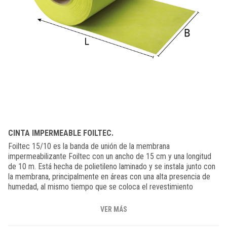
CINTA IMPERMEABLE FOILTEC.
Foiltec 15/10 es la banda de unión de la membrana
impermeabilizante Foiltec con un ancho de 15 cm y una longitud
de 10 m. Está hecha de polietileno laminado y se instala junto con
la membrana, principalmente en áreas con una alta presencia de
humedad, al mismo tiempo que se coloca el revestimiento
cerámico utilizando un adhesivo adecuado para azulejos. La
membrana, fabricada con un material suave y altamente elástico,
VER MÁS
también compensa pequeños movimientos que puedan ocurrir