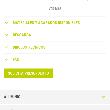
aluminio extruido, son adecuadas para entornos con alto tráfico.
Los bordes perfilados garantizan un contacto perfecto con el
VER MÁS
suelo. Indicados para eliminar defectos de colocación y crear
juntas de dilatación no previstas.
MATERIALES Y ACABADOS DISPONIBLES
DESCARGA
DIBUJOS TECNICOS
FAQ
SOLICITA PRESUPUESTO
ALUMINIO
Striptec STB-A en Aluminio Anodizado