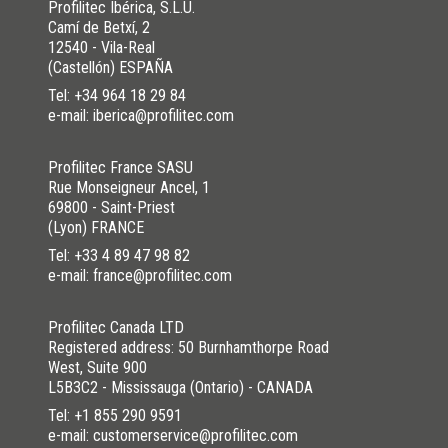
Profilitec Ibérica, S.L.U.
Camí de Betxí, 2
12540 - Vila-Real
(Castellón) ESPAÑA
Tel:
+34 964 18 29 84
e-mail: iberica@profilitec.com
Profilitec France SASU
Rue Monseigneur Ancel, 1
69800 - Saint-Priest
(Lyon) FRANCE
Tel:
+33 4 89 47 98 82
e-mail: france@profilitec.com
Profilitec Canada LTD
Registered address: 50 Burnhamthorpe Road
West, Suite 900
L5B3C2 - Mississauga (Ontario) - CANADA
Tel:
+1 855 290 9591
e-mail: customerservice@profilitec.com