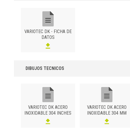
resistencia al desgaste.
DK 37 - H= de 7 a 12 mm
DK 47 - H= de 12 a 16 mm
DK 37 I
DK 47 I
VARIOTEC DK - FICHA DE
DATOS
DK 37 A
DK 37 O
DK 47 O
DIBUJOS TECNICOS
VARIOTEC DK ACERO
VARIOTEC DK ACERO
INOXIDABLE 304 INCHES
INOXIDABLE 304 MM