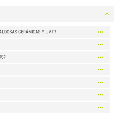
LDOSAS CERÁMICAS Y L.V.T.?
OS?