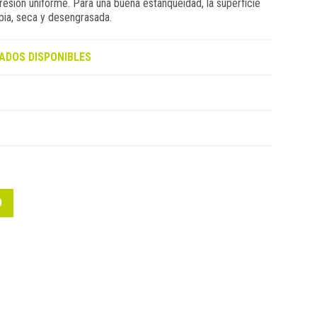
presión uniforme. Para una buena estanqueidad, la superficie
mpia, seca y desengrasada.
ADOS DISPONIBLES
O