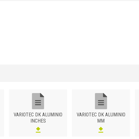
37
DK 37 ABA
37
47
VARIOTEC DK ALUMINIO
VARIOTEC DK ALUMINIO
INCHES
MM