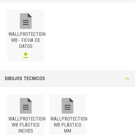
materiales que permiten obtener el efecto bicolor si se requiere. En
gran medida resistente a impactos y a los principales productos
químicos de limpieza. Disponible en las combinaciones de colores
Blanco puro/Gris pastel (P11/22), Blanco/Blanco puro (P11/11) o
Gris/Gris pastel (P22/22).
WALLPROTECTION
WB - FICHA DE
DATOS
DIBUJOS TECNICOS
RESINA SINTÉTICA
/
BxH (mm)
Art.
Color
100
WB 100 P11/22
Blanco / Gris pastel
100
WB 100 P11/11
Blanco / Blanco puro
WALLPROTECTION
WALLPROTECTION
100
WB 100 P22/22
Gris / Gris pastel
WB PLÁSTICO
WB PLÁSTICO
INCHES
MM