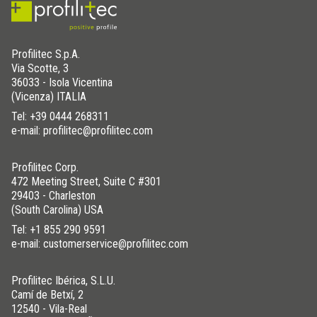
Profilitec S.p.A.
Via Scotte, 3
36033 - Isola Vicentina
(Vicenza) ITALIA
Tel:
+39 0444 268311
e-mail: profilitec@profilitec.com
Profilitec Corp.
472 Meeting Street, Suite C #301
29403 - Charleston
(South Carolina) USA
Tel:
+1 855 290 9591
e-mail: customerservice@profilitec.com
Profilitec Ibérica, S.L.U.
Camí de Betxí, 2
12540 - Vila-Real