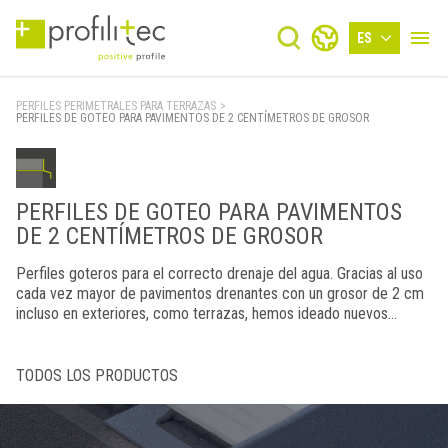
ES
PERFILES PERIMETRALES PARA TERRAZAS
>
PERFILES DE GOTEO PARA PAVIMENTOS DE 2 CENTÍMETROS DE GROSOR
PERFILES DE GOTEO PARA PAVIMENTOS
DE 2 CENTÍMETROS DE GROSOR
Perfiles goteros para el correcto drenaje del agua. Gracias al uso
cada vez mayor de pavimentos drenantes con un grosor de 2 cm
incluso en exteriores, como terrazas, hemos ideado nuevos
bordes para el drenaje del agua y la contención de las baldosas
ideales para la instalación con un grosor de 2 cm. Recomendamos
los perfiles BHO, BHS y BD20.
TODOS LOS PRODUCTOS