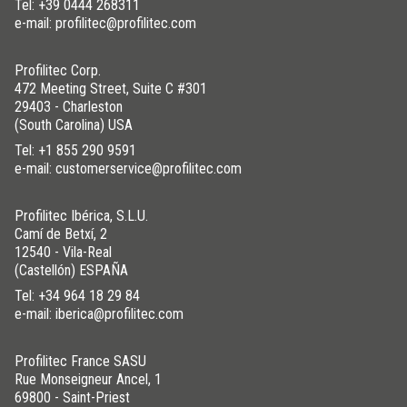
Tel:
+39 0444 268311
e-mail: profilitec@profilitec.com
Profilitec Corp.
472 Meeting Street, Suite C #301
29403 - Charleston
(South Carolina) USA
Tel:
+1 855 290 9591
e-mail: customerservice@profilitec.com
Profilitec Ibérica, S.L.U.
Camí de Betxí, 2
12540 - Vila-Real
(Castellón) ESPAÑA
Tel:
+34 964 18 29 84
e-mail: iberica@profilitec.com
Profilitec France SASU
Rue Monseigneur Ancel, 1
69800 - Saint-Priest