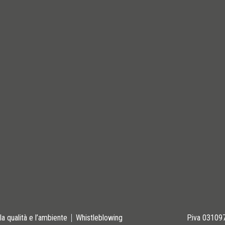
la qualità e l’ambiente
Whistleblowing
P.iva 0310