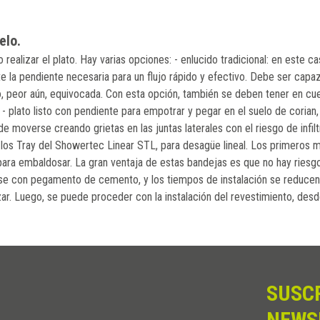
elo.
realizar el plato. Hay varias opciones: - enlucido tradicional: en este c
 la pendiente necesaria para un flujo rápido y efectivo. Debe ser capa
o, peor aún, equivocada. Con esta opción, también se deben tener en c
plato listo con pendiente para empotrar y pegar en el suelo de corian, ac
de moverse creando grietas en las juntas laterales con el riesgo de infi
 y los Tray del Showertec Linear STL, para desagüe lineal. Los primero
ara embaldosar. La gran ventaja de estas bandejas es que no hay riesgo
e con pegamento de cemento, y los tiempos de instalación se reducen 
ar. Luego, se puede proceder con la instalación del revestimiento, des
SUSC
NEWS