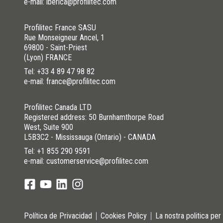
e-mail: iberica@profilitec.com
Profilitec France SASU
Rue Monseigneur Ancel, 1
69800 - Saint-Priest
(Lyon) FRANCE
Tel:
+33 4 89 47 98 82
e-mail: france@profilitec.com
Profilitec Canada LTD
Registered address: 50 Burnhamthorpe Road
West, Suite 900
L5B3C2 - Mississauga (Ontario) - CANADA
Tel:
+1 855 290 9591
e-mail: customerservice@profilitec.com
Política de Privacidad
Cookies Policy
La nostra politica per 