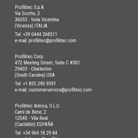
Profilitec S.p.A.
Via Scotte, 3
36033 - Isola Vicentina
(Vicenza) ITALIA
Tel:
+39 0444 268311
e-mail: profilitec@profilitec.com
Profilitec Corp.
472 Meeting Street, Suite C #301
29403 - Charleston
(South Carolina) USA
Tel:
+1 855 290 9591
e-mail: customerservice@profilitec.com
Profilitec Ibérica, S.L.U.
Camí de Betxí, 2
12540 - Vila-Real
(Castellón) ESPAÑA
Tel:
+34 964 18 29 84