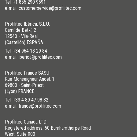
Tel:
+1 855 290 9591
e-mail: customerservice@profilitec.com
Profilitec Ibérica, S.L.U.
Camí de Betxí, 2
12540 - Vila-Real
(Castellón) ESPAÑA
Tel:
+34 964 18 29 84
e-mail: iberica@profilitec.com
Profilitec France SASU
Rue Monseigneur Ancel, 1
69800 - Saint-Priest
(Lyon) FRANCE
Tel:
+33 4 89 47 98 82
e-mail: france@profilitec.com
Profilitec Canada LTD
Registered address: 50 Burnhamthorpe Road
West, Suite 900