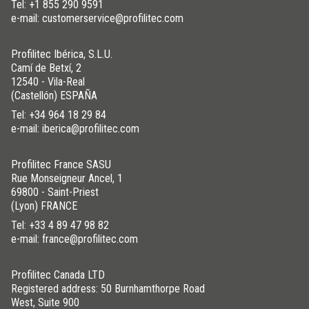
Tel:
+1 855 290 9591
e-mail: customerservice@profilitec.com
Profilitec Ibérica, S.L.U.
Camí de Betxí, 2
12540 - Vila-Real
(Castellón) ESPAÑA
Tel:
+34 964 18 29 84
e-mail: iberica@profilitec.com
Profilitec France SASU
Rue Monseigneur Ancel, 1
69800 - Saint-Priest
(Lyon) FRANCE
Tel:
+33 4 89 47 98 82
e-mail: france@profilitec.com
Profilitec Canada LTD
Registered address: 50 Burnhamthorpe Road
West, Suite 900