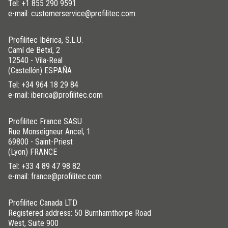
Tel:
+1 855 290 9591
e-mail: customerservice@profilitec.com
Profilitec Ibérica, S.L.U.
Camí de Betxí, 2
12540 - Vila-Real
(Castellón) ESPAÑA
Tel:
+34 964 18 29 84
e-mail: iberica@profilitec.com
Profilitec France SASU
Rue Monseigneur Ancel, 1
69800 - Saint-Priest
(Lyon) FRANCE
Tel:
+33 4 89 47 98 82
e-mail: france@profilitec.com
Profilitec Canada LTD
Registered address: 50 Burnhamthorpe Road
West, Suite 900