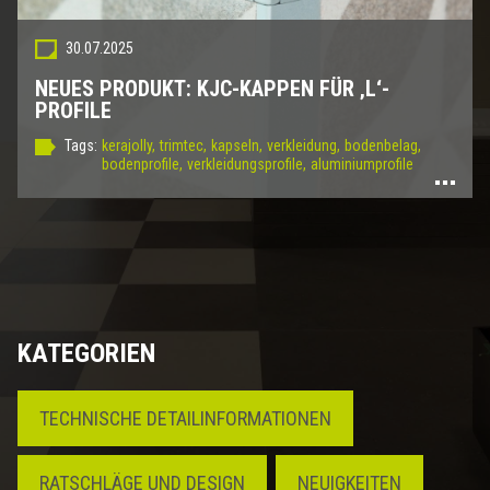
30.07.2025
NEUES PRODUKT: KJC-KAPPEN FÜR ‚L‘-
PROFILE
Tags:
kerajolly,
trimtec,
kapseln,
verkleidung,
bodenbelag,
bodenprofile,
verkleidungsprofile,
aluminiumprofile
KATEGORIEN
TECHNISCHE DETAILINFORMATIONEN
RATSCHLÄGE UND DESIGN
NEUIGKEITEN