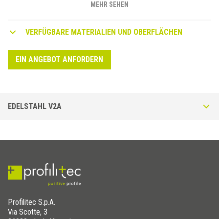
anstückeln des Belages im Kantenbereich. Empfehlenswert ist der
MEHR SEHEN
Einsatz in privaten wie auch in öffentlichen Gebäuden.
VERFÜGBARE MATERIALIEN UND OBERFLÄCHEN
EIN ANGEBOT ANFORDERN
EDELSTAHL V2A
Stairtec FL-I aus Edelstahl V2A - DIN 1.4301 Poliert
Treppenprofil aus Edelstahl, besonders beständig gegen Korrosion.
Geeignet als Abschlußprofil im Küchen- und Duschenbereich.
Profilitec S.p.A.
Via Scotte, 3