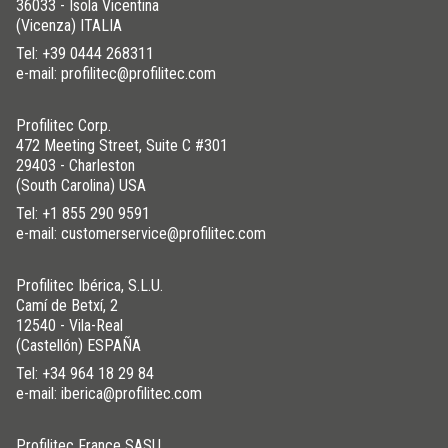
36033 - Isola Vicentina
(Vicenza) ITALIA
Tel:
+39 0444 268311
EDELSTAHL V2A
/ POLIERT
e-mail: profilitec@profilitec.com
H (mm)
Art.
8
FL 80 IL
Profilitec Corp.
10
FL 100 IL
472 Meeting Street, Suite C #301
29403 - Charleston
12,5
FL 125 IL
(South Carolina) USA
Tel:
+1 855 290 9591
e-mail: customerservice@profilitec.com
Profilitec Ibérica, S.L.U.
Camí de Betxí, 2
12540 - Vila-Real
(Castellón) ESPAÑA
Tel:
+34 964 18 29 84
e-mail: iberica@profilitec.com
Profilitec France SASU