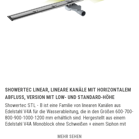
SHOWERTEC LINEAR, LINEARE KANÄLE MIT HORIZONTALEM
ABFLUSS, VERSION MIT LOW- UND STANDARD-HÖHE
Showertec STL - B ist eine Familie von linearen Kanälen aus
Edelstahl V4A für die Wasserableitung, die in den Größen 600-700-
800-900-1000-1200 mm erhältlich sind. Hergestellt aus einem
Edelstahl V4A Monoblock ohne Schweißen + einem Siphon mit
einem horizontalen PVC-Abfluss mit Durchmesser von 40/50 mm
und einer Grundfläche von nur 56 mm für die LOW-Version (STL-
MEHR SEHEN