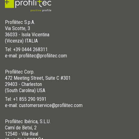
Profilitec S.p.A.
Via Scotte, 3
36033 - Isola Vicentina
(Vicenza) ITALIA
Tel:
+39 0444 268311
e-mail: profilitec@profilitec.com
Profilitec Corp.
472 Meeting Street, Suite C #301
29403 - Charleston
(South Carolina) USA
Tel:
+1 855 290 9591
e-mail: customerservice@profilitec.com
Profilitec Ibérica, S.L.U.
Camí de Betxí, 2
12540 - Vila-Real