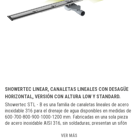
SHOWERTEC LINEAR, CANALETAS LINEALES CON DESAGÜE
HORIZONTAL, VERSIÓN CON ALTURA LOW Y STANDARD.
Showertec STL - B es una familia de canaletas lineales de acero
inoxidable 316 para el drenaje de agua disponibles en medidas de
600-700-800-900-1000-1200 mm. Fabricadas en una sola pieza
de acero inoxidable AISI 316, sin soldaduras; presentan un sifón
con desagüe horizontal de PVC con un diámetro de 40/50 mm y
un espacio ocupado de solo 56 mm para la versión LOW (STL-BL)
VER MÁS