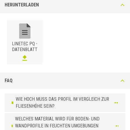
Parkettbodens ohne den angrenzenden Keramikbelag zu beschädigen.
HERUNTERLADEN
Viereckiges massives Profil geeignet für eine dekorative Verbindung
zwischen Keramik und Holzbeläge. Ermöglicht das Abschleifen des
Parkettbodens ohne den angrenzenden Keramikbelag zu beschädigen.
LINETEC PQ -
DATENBLATT
PQ-I
EDELSTAHL V2A
/ NATUR
PQ-O
BxH (mm)
Art.
10 x 10
PQ 10 IN
FAQ
MESSING
/ NATUR
BxH (mm)
Art.
10 x 8
PQ 10 ON
WIE HOCH MUSS DAS PROFIL IM VERGLEICH ZUR
FLIESENHÖHE SEIN?
WELCHES MATERIAL WIRD FÜR BODEN- UND
WANDPROFILE IN FEUCHTEN UMGEBUNGEN