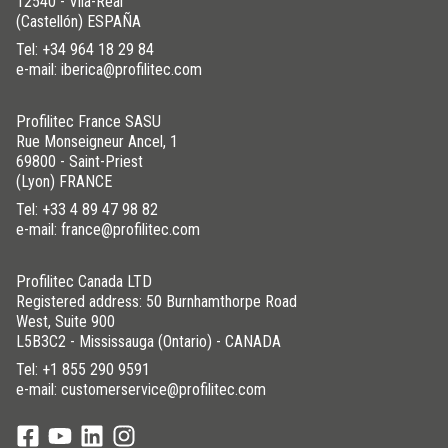
12540 - Vila-Real
(Castellón) ESPAÑA
Tel:
+34 964 18 29 84
e-mail: iberica@profilitec.com
Profilitec France SASU
Rue Monseigneur Ancel, 1
69800 - Saint-Priest
(Lyon) FRANCE
Tel:
+33 4 89 47 98 82
e-mail: france@profilitec.com
Profilitec Canada LTD
Registered address: 50 Burnhamthorpe Road
West, Suite 900
L5B3C2 - Mississauga (Ontario) - CANADA
Tel:
+1 855 290 9591
e-mail: customerservice@profilitec.com