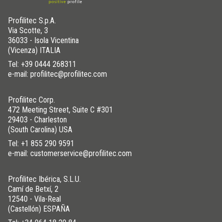
Profilitec S.p.A.
Via Scotte, 3
36033 - Isola Vicentina
(Vicenza) ITALIA
Tel:
+39 0444 268311
e-mail: profilitec@profilitec.com
Profilitec Corp.
472 Meeting Street, Suite C #301
29403 - Charleston
(South Carolina) USA
Tel:
+1 855 290 9591
e-mail: customerservice@profilitec.com
Profilitec Ibérica, S.L.U.
Camí de Betxí, 2
12540 - Vila-Real
(Castellón) ESPAÑA