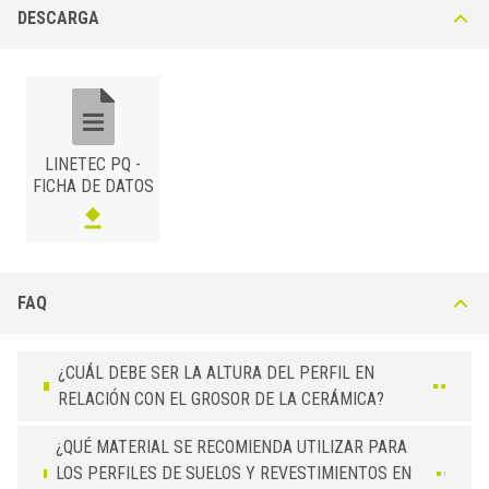
decorativa entre cerámica y parquet. Permite lijar el parquet sin dañar
DESCARGA
Perfil cuadrado completo de latón natural, lijable, ideal para la unión
la superficie cerámica adyacente.
decorativa entre cerámica y parquet. Permite lijar el parquet sin dañar
la superficie cerámica adyacente.
LINETEC PQ -
FICHA DE DATOS
PQ-I
PQ-O
ACERO INOX 304
/ NATURAL
BxH (mm)
Art.
FAQ
LATÓN
/ NATURAL
10 x 10
PQ 10 IN
BxH (mm)
Art.
10 x 8
PQ 10 ON
¿CUÁL DEBE SER LA ALTURA DEL PERFIL EN
RELACIÓN CON EL GROSOR DE LA CERÁMICA?
¿QUÉ MATERIAL SE RECOMIENDA UTILIZAR PARA
LOS PERFILES DE SUELOS Y REVESTIMIENTOS EN