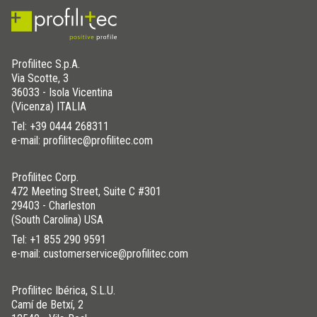
Profilitec S.p.A.
Via Scotte, 3
36033 - Isola Vicentina
(Vicenza) ITALIA
Tel:
+39 0444 268311
e-mail: profilitec@profilitec.com
Profilitec Corp.
472 Meeting Street, Suite C #301
29403 - Charleston
(South Carolina) USA
Tel:
+1 855 290 9591
e-mail: customerservice@profilitec.com
Profilitec Ibérica, S.L.U.
Camí de Betxí, 2