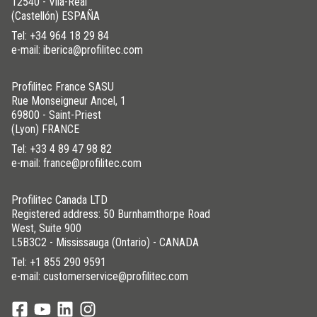
12540 - Vila-Real
(Castellón) ESPAÑA
Tel:
+34 964 18 29 84
e-mail: iberica@profilitec.com
Profilitec France SASU
Rue Monseigneur Ancel, 1
69800 - Saint-Priest
(Lyon) FRANCE
Tel:
+33 4 89 47 98 82
e-mail: france@profilitec.com
Profilitec Canada LTD
Registered address: 50 Burnhamthorpe Road
West, Suite 900
L5B3C2 - Mississauga (Ontario) - CANADA
Tel:
+1 855 290 9591
e-mail: customerservice@profilitec.com