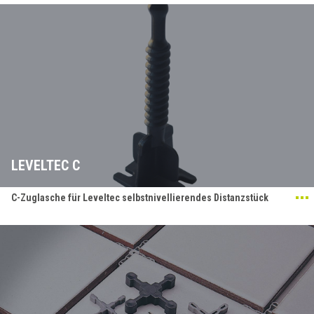
LEVELTEC C
C-Zuglasche für Leveltec selbstnivellierendes Distanzstück