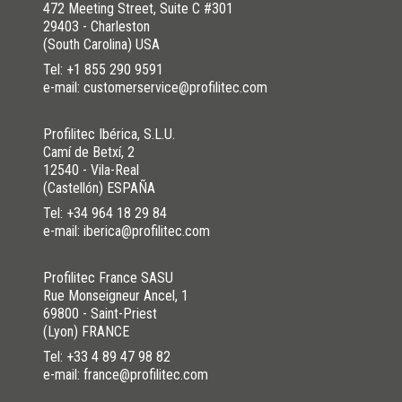
472 Meeting Street, Suite C #301
29403 - Charleston
(South Carolina) USA
Tel:
+1 855 290 9591
e-mail: customerservice@profilitec.com
Profilitec Ibérica, S.L.U.
Camí de Betxí, 2
12540 - Vila-Real
(Castellón) ESPAÑA
Tel:
+34 964 18 29 84
e-mail: iberica@profilitec.com
Profilitec France SASU
Rue Monseigneur Ancel, 1
69800 - Saint-Priest
(Lyon) FRANCE
Tel:
+33 4 89 47 98 82
e-mail: france@profilitec.com