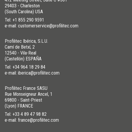
29403 - Charleston
(South Carolina) USA
Tel:
+1 855 290 9591
e-mail: customerservice@profilitec.com
Profilitec Ibérica, S.L.U.
Camí de Betxí, 2
12540 - Vila-Real
(Castellón) ESPAÑA
Tel:
+34 964 18 29 84
e-mail: iberica@profilitec.com
Profilitec France SASU
Rue Monseigneur Ancel, 1
69800 - Saint-Priest
(Lyon) FRANCE
Tel:
+33 4 89 47 98 82
e-mail: france@profilitec.com