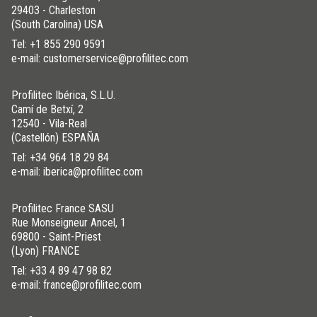
29403 - Charleston
(South Carolina) USA
Tel:
+1 855 290 9591
e-mail: customerservice@profilitec.com
Profilitec Ibérica, S.L.U.
Camí de Betxí, 2
12540 - Vila-Real
(Castellón) ESPAÑA
Tel:
+34 964 18 29 84
e-mail: iberica@profilitec.com
Profilitec France SASU
Rue Monseigneur Ancel, 1
69800 - Saint-Priest
(Lyon) FRANCE
Tel:
+33 4 89 47 98 82
e-mail: france@profilitec.com